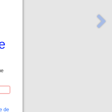
e
ue
ue de