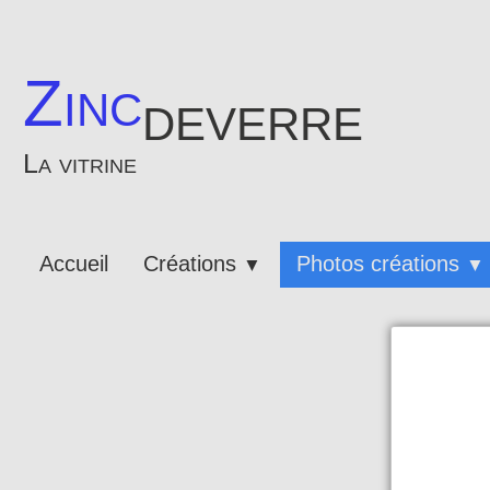
Zinc
deverre
La vitrine
Accueil
Créations
Photos créations
▼
▼