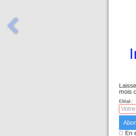
Laisse
mois d
EMail :
Abo
En 