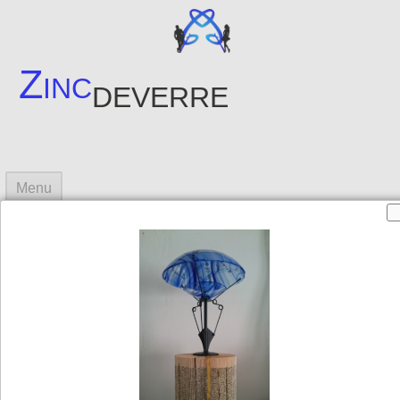
Zinc
deverre
Menu
Accueil
Objets
Créations
▼
Photos créations
▼
Contact
Sites amis
▼