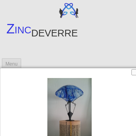
Zinc
deverre
Menu
Accueil
Arlequins
Créations
▼
Objets en verre
Photos créations
▼
Contact
Sites amis
▼