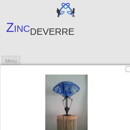
Zinc
deverre
Menu
Accueil
Objets
Créations
▼
Photos créations
▼
Contact
Sites amis
▼