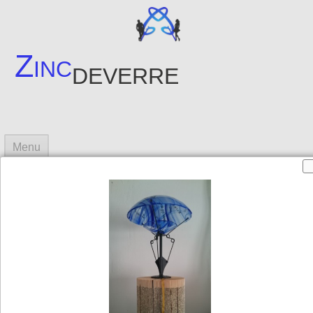
Zinc
deverre
Menu
Accueil
Fusing
Créations
▼
Photos créations
▼
Contact
Sites amis
▼