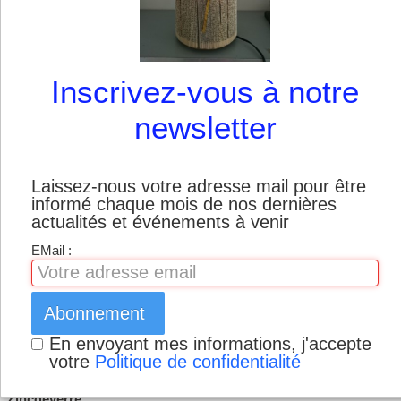
Boutique
Inscrivez-vous à notre
newsletter
Laissez-nous votre adresse mail pour être
_20160319_10331
informé chaque mois de nos dernières
actualités et événements à venir
8.jpg.jpg
EMail :
Contact
Abonnement
En envoyant mes informations, j'accepte
N'hésitez pas à me contacter pour toute question :
votre
Politique de confidentialité
Zincdeverre