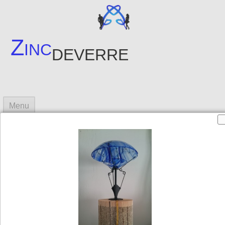
Zinc
deverre
Menu
Accueil
Fusing
Créations
▼
Photos créations
▼
Contact
Sites amis
▼